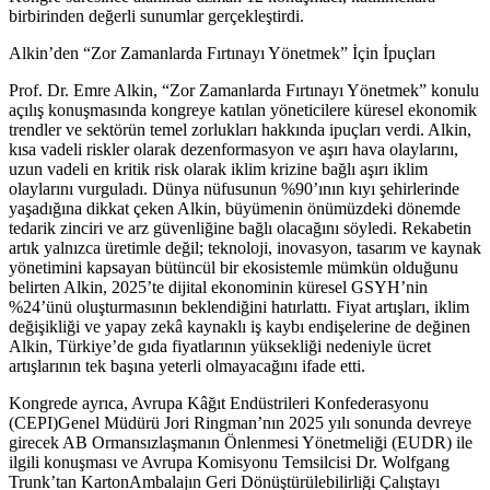
birbirinden değerli sunumlar
gerçekleştirdi
.
Alkin’den “Zor Zamanlarda Fırtınayı Yönetmek” İçin İpuçları
Prof. Dr. Emre Alkin, “Zor Zamanlarda Fırtınayı Yönetmek” konulu
açılış konuşmasında kongreye katılan yöneticilere küresel ekonomik
trendler ve sektörün temel zorlukları hakkında ipuçları verdi.
Alkin,
kısa vadeli riskler olarak dezenformasyon ve aşırı
hava olaylarını
,
uzun vadeli en kritik risk olarak iklim krizine bağlı aşırı iklim
olaylarını vurguladı. Dünya nüfusunun
%90
’ının kıyı şehirlerinde
yaşadığına dikkat çeken Alkin, büyümenin önümüzdeki dönemde
tedarik zinciri ve arz güvenliğine bağlı olacağını söyledi. Rekabetin
artık yalnızca üretimle değil; teknoloji,
inovasyon
, tasarım ve kaynak
yönetimini kapsayan bütüncül bir ekosistemle mümkün olduğunu
belirten Alkin, 2025’te dijital ekonominin küresel GSYH’nin
%24
’ünü oluşturmasının beklendiğini hatırlattı. Fiyat artışları, iklim
değişikliği ve yapay zekâ kaynaklı iş kaybı endişelerine de değinen
Alkin, Türkiye’de gıda fiyatlarının yüksekliği nedeniyle ücret
artışlarının tek başına yeterli olmayacağını ifade etti.
Kongrede
ayrıca,
Avrupa
Kâğıt
Endüstrileri
Konfederasyonu
(CEPI)
Genel Müdürü
Jori
Ringman’nın
2025 yılı sonunda devreye
girecek AB Ormansızlaşmanın Önlenmesi Yönetmeliği
(
EUDR
)
ile
ilgili konuşması ve Avrupa Komisyonu Temsilcisi Dr. Wolfgang
Trunk’tan
Karton
Ambalajın
Geri
Dönüştürülebilirliği
Çalıştayı