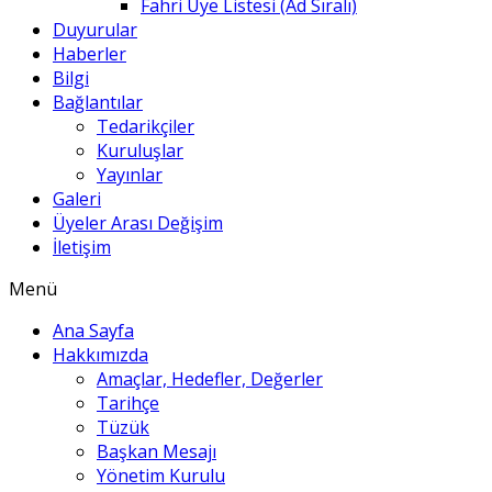
Fahri Üye Listesi (Ad Sıralı)
Duyurular
Haberler
Bilgi
Bağlantılar
Tedarikçiler
Kuruluşlar
Yayınlar
Galeri
Üyeler Arası Değişim
İletişim
Menü
Ana Sayfa
Hakkımızda
Amaçlar, Hedefler, Değerler
Tarihçe
Tüzük
Başkan Mesajı
Yönetim Kurulu