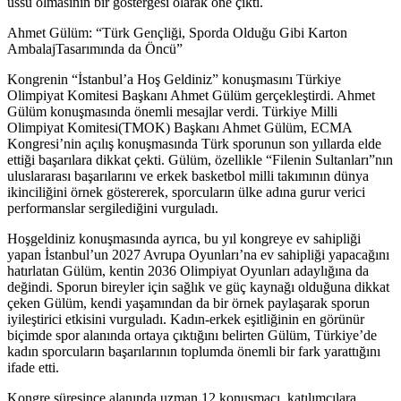
üssü olmasının bir göstergesi olarak öne çıktı.
Ahmet
Gülüm
: “
Türk
Gençliği
,
Sporda
Olduğu
Gibi
Karton
Ambalaj
Tasarımında
da
Öncü
”
Kongrenin “İstanbul’a Hoş Geldiniz” konuşmasını Türkiye
Olimpiyat Komitesi Başkanı Ahmet Gülüm gerçekleştirdi. Ahmet
Gülüm konuşmasında önemli mesajlar verdi.
Türkiye
Milli
Olimpiyat
Komitesi
(TMOK)
Başkanı
Ahmet Gülüm, ECMA
Kongresi’nin açılış konuşmasında Türk sporunun son yıllarda elde
ettiği başarılara dikkat çekti
.
Gülüm, özellikle “Filenin
Sultanları”nın
uluslararası başarılarını ve erkek basketbol milli takımının dünya
ikinciliğini örnek göstererek, sporcuların ülke adına gurur verici
performanslar sergilediğini vurguladı.
Hoşgeldiniz
k
onuşmasında ayrıca,
bu yıl kongreye ev sahipliği
yapan
İstanbul’un
2027 Avrupa Oyunları’na ev sahipliği yapacağını
hatırlatan Gülüm, kentin 2036 Olimpiyat Oyunları adaylığına da
değindi. Sporun bireyler için sağlık ve güç kaynağı olduğuna dikkat
çeken Gülüm, kendi yaşamından da bir örnek paylaşarak sporun
iyileştirici etkisini vurguladı. Kadın-erkek eşitliğinin en görünür
biçimde spor alanında ortaya çıktığını belirten Gülüm, Türkiye’de
kadın sporcuların başarılarının toplumda önemli bir fark yarattığını
ifade etti.
Kongre süresince alanında uzman 12 konuşmacı, katılımcılara