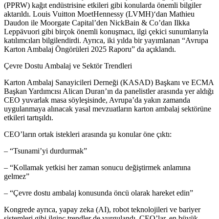
(
PPRW
)
kağıt
endüstrisine etkileri gibi konularda önemli bilgiler
aktarıldı.
Louis Vuitton
Moet
Hennessy
(
LVMH
)
‘dan
Mathieu
Daudon
ile
Moorgate
Capital’den
Nick
Bain
&
Co’dan
Ilkka
Leppävuori
gibi birçok önemli konuşmacı, ilgi çekici
sunumlarıyla
katılımcıları bilgilendirdi. Ayrıca, iki yılda bir yayımlanan “Avrupa
Karton Ambalaj Öngörüleri 2025 Raporu” da açıklandı.
Çevre
Dostu
Ambalaj
ve
Sektör
Trendleri
Karton Ambalaj Sanayicileri Derneği (
KASAD
)
Başkanı
ve ECMA
Başkan Yardımcısı
Alican Duran’ın da panelistler arasında yer aldığı
CEO yuvarlak masa söyleşisinde, Avrupa’da yakın zamanda
uygulanmaya alınacak yasal mevzuatların karton ambalaj sektörüne
etkileri tartışıldı.
CEO’ların ortak istekleri arasında şu konular öne çıktı:
– “
Tsunami’yi
durdurmak”
– “Kollamak yetkisi her zaman sonucu değiştirmek anlamına
gelmez”
– “Çevre dostu ambalaj konusunda öncü olarak hareket edin”
Kongrede ayrıca, yapay
zeka
(AI), robot teknolojileri ve bariyer
sistemleri gibi ilginç trendler de vurgulandı. CEO’lar, en büyük